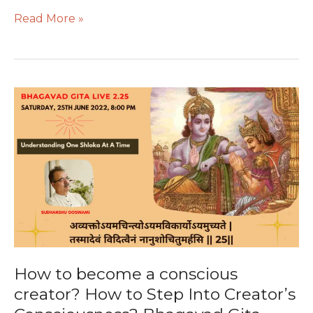
Read More »
How
to
become
a
conscious
creator?
How
to
Step
Into
Creator’s
How to become a conscious
Consciousness?
creator? How to Step Into Creator’s
Bhagavad