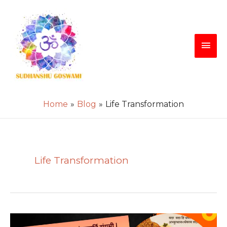
Skip
Main
to
content
Men
Home
Blog
Life Transformation
Life Transformation
Beware