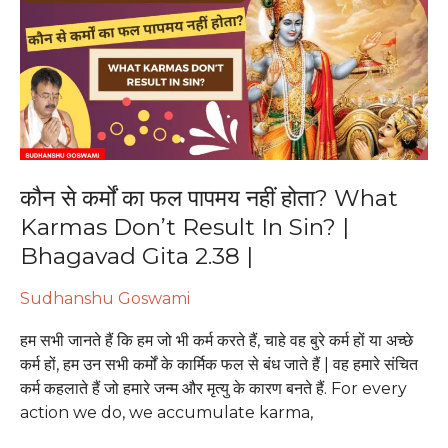
का
फल
पापमय
नहीं
होता?
What
Karmas
Don’t
कौन से कर्मों का फल पापमय नहीं होता? What
Result
Karmas Don’t Result In Sin? |
In
Bhagavad Gita 2.38 |
Sin?
|
Sudhanshu Goswami
Bhagavad
Gita
हम सभी जानते हैं कि हम जो भी कर्म करते हैं, चाहे वह बुरे कर्म हों या अच्छे
2.38
कर्म हों, हम उन सभी कर्मों के कार्मिक फल से बंध जाते हैं | वह हमारे संचित
|
कर्म कहलाते हैं जो हमारे जन्म और मृत्यु के कारण बनते हैं. For every
action we do, we accumulate karma,