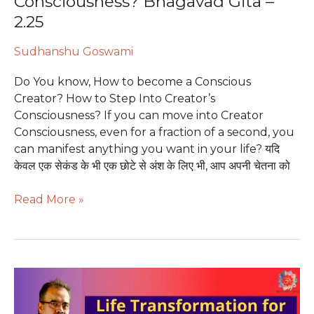
Consciousness? Bhagavad Gita –
Gita
–
2.25
2.25
Sudhanshu Goswami
Do You know, How to become a Conscious
Creator? How to Step Into Creator’s
Consciousness? If you can move into Creator
Consciousness, even for a fraction of a second, you
can manifest anything you want in your life? यदि
केवल एक सेकंड के भी एक छोटे से अंश के लिए भी, आप अपनी चेतना को
Read More »
Giving
up
is