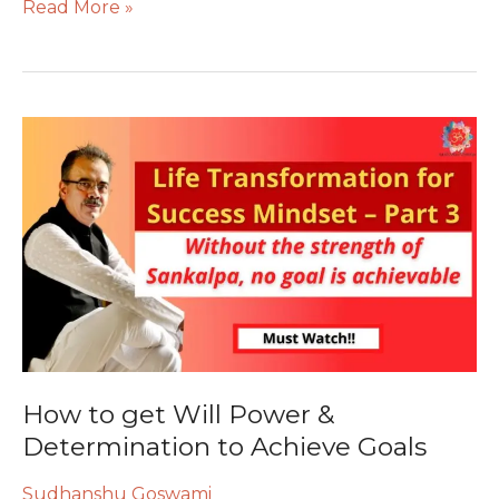
Read More »
How
to
get
Will
Power
&
Determination
to
Achieve
Goals
How to get Will Power &
Determination to Achieve Goals
Sudhanshu Goswami