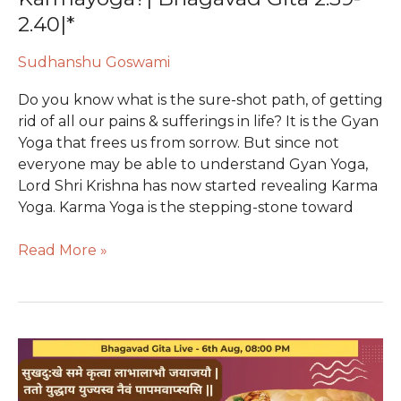
|
2.40|*
Bhagavad
Gita
Sudhanshu Goswami
2.39-
Do you know what is the sure-shot path, of getting
2.40|*
rid of all our pains & sufferings in life? It is the Gyan
Yoga that frees us from sorrow. But since not
everyone may be able to understand Gyan Yoga,
Lord Shri Krishna has now started revealing Karma
Yoga. Karma Yoga is the stepping-stone toward
Read More »
कौन
से
कर्मों