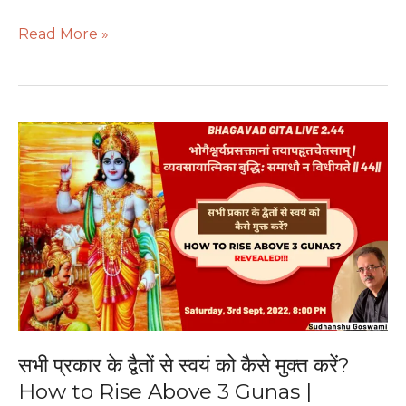
Read More »
सभी
प्रकार
के
द्वैतों
से
स्वयं
को
कैसे
मुक्त
करें?
How
सभी प्रकार के द्वैतों से स्वयं को कैसे मुक्त करें?
to
How to Rise Above 3 Gunas |
Rise