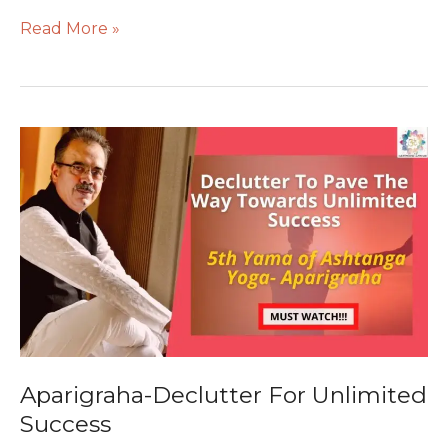
Read More »
Aparigraha-
Declutter
For
Unlimited
Success
Aparigraha-Declutter For Unlimited
Success