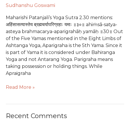
Sudhanshu Goswami
Maharishi Patanjali’s Yoga Sutra 2.30 mentions:
अहिंसासत्यास्तेय ब्रह्मचर्यापरिग्रहाः यमाः ॥३०॥ ahiṁsā-satya-
asteya brahmacarya-aparigrahāḥ yamāḥ ॥30॥ Out
of the Five Yamas mentioned in the Eight Limbs of
Ashtanga Yoga, Aparigraha is the 5th Yama. Since it
is part of Yama it is considered under Bahiranga
Yoga and not Antarang Yoga. Parigraha means
taking possession or holding things. While
Apraigraha
Read More »
Recent Comments