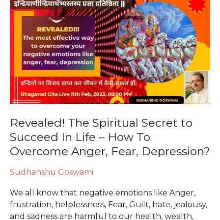
The
Spiritual
Secret
to
Succeed
In
Life
–
How
To
Revealed! The Spiritual Secret to
Overcome
Succeed In Life – How To
Anger,
Overcome Anger, Fear, Depression?
Fear,
Depression?
Sudhanshu Goswami
We all know that negative emotions like Anger,
frustration, helplessness, Fear, Guilt, hate, jealousy,
and sadness are harmful to our health, wealth,