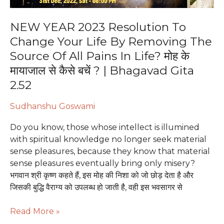
Removing
The
NEW YEAR 2023 Resolution To
Source
Change Your Life By Removing The
Of
Source Of All Pains In Life? मोह के
All
Pains
मायाजाल से कैसे बचें ? | Bhagavad Gita
In
2.52
Life?
मोह
Sudhanshu Goswami
के
मायाजाल
Do you know, those whose intellect is illumined
से
with spiritual knowledge no longer seek material
कैसे
sense pleasures, because they know that material
बचें
sense pleasures eventually bring only misery?
?
भगवान श्री कृष्‍ण कहते हैं, इस मोह की निशा को जो छोड़ देता है और
|
जिसकी बुद्धि वैराग्य को उपलब्ध हो जाती है, वही इस भवसागर से
Bhagavad
Gita
Read More »
2.52