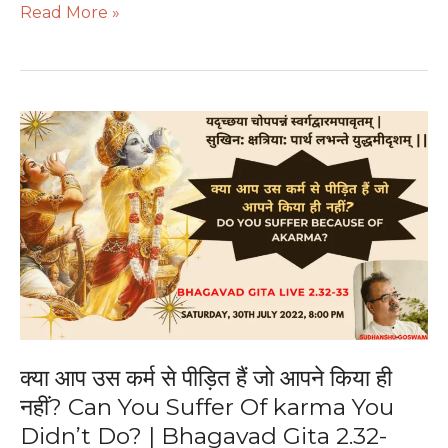
Read More »
क्या
आप
उस
कर्म
से
पीड़ित
हैं
जो
आपने
किया
ही
क्या आप उस कर्म से पीड़ित हैं जो आपने किया ही
नहीं?
नहीं? Can You Suffer Of karma You
Can
Didn’t Do? | Bhagavad Gita 2.32-
You