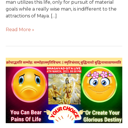
man utilizes this life, only for pursuit of material
goals while a really wise man, is indifferent to the
attractions of Maya. […]
Read More »
Your
Sense
Craving
Can
Limit
Your
Intelligence
&
Creativity?
बुद्धिमान