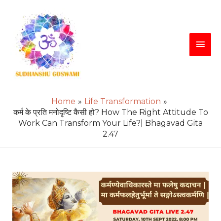
Skip
Main
to
content
Men
Home
Life Transformation
कर्म के प्रति मनोदृष्टि कैसी हो? How The Right Attitude To
Work Can Transform Your Life?| Bhagavad Gita
2.47
Post
navigation