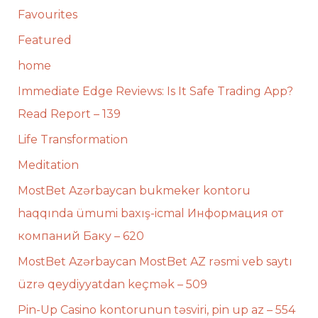
Favourites
Featured
home
Immediate Edge Reviews: Is It Safe Trading App?
Read Report – 139
Life Transformation
Meditation
MostBet Azərbaycan bukmeker kontoru
haqqında ümumi baxış-icmal Информация от
компаний Баку – 620
MostBet Azərbaycan MostBet AZ rəsmi veb saytı
üzrə qeydiyyatdan keçmək – 509
Pin-Up Casino kontorunun təsviri, pin up az – 554