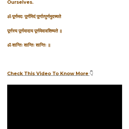
Ourselves.
ॐ
पूर्णमदः
पूर्णमिदं
पूर्णात्पुर्णमुदच्यते
पूर्णस्य
पूर्णमादाय
पूर्णमेवावशिष्यते
॥
ॐ
शान्तिः
शान्तिः
शान्तिः
॥
Check This Video To Know More
👇