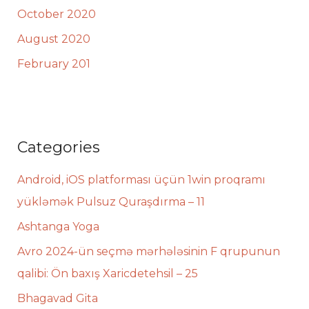
October 2020
August 2020
February 201
Categories
Android, iOS platforması üçün 1win proqramı
yükləmək Pulsuz Quraşdırma – 11
Ashtanga Yoga
Avro 2024-ün seçmə mərhələsinin F qrupunun
qalibi: Ön baxış Xaricdetehsil – 25
Bhagavad Gita