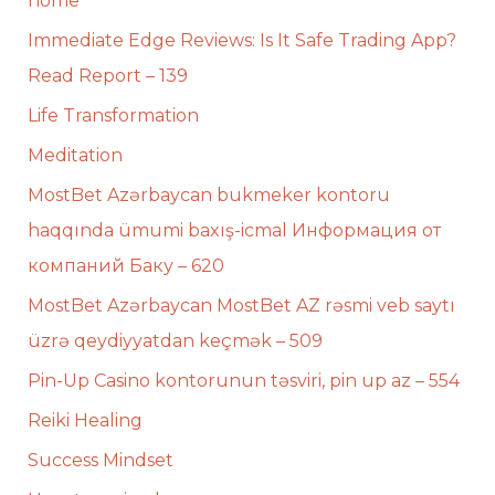
home
Immediate Edge Reviews: Is It Safe Trading App?
Read Report – 139
Life Transformation
Meditation
MostBet Azərbaycan bukmeker kontoru
haqqında ümumi baxış-icmal Информация от
компаний Баку – 620
MostBet Azərbaycan MostBet AZ rəsmi veb saytı
üzrə qeydiyyatdan keçmək – 509
Pin-Up Casino kontorunun təsviri, pin up az – 554
Reiki Healing
Success Mindset