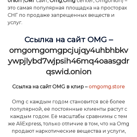
onion
(
Омг
сайт,
Omg
,
Omg
center, Omgonion) –
это самая популярная площадка на просторах
СНГ по продаже запрещенных веществ и
услуг.
Ссылка на сайт OMG –
omgomgomgpcjujqy4uhbhbkv
ywpjlybd7wjpsih46mq4oaasgdr
qswid.onion
Ссылка на сайт OMG в клир –
omgomg.store
Omg с каждым годом становится всё более
популярной, её постоянные клиенты растут с
каждым годом. Её масштабы сравнимы с тем
же AliExpress, только отличие в том, что на Omg
продают наркотические вещества и услуги,