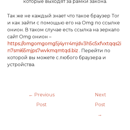
которые выходят за рамки закона.
Так же не каждый знает что такое браузер Tor
и как зайти с помощью его на Omg по ссылке
онион. В таком случае есть ссылка на зеркало
сайт Omg онион –
https://omgomgomg5j4yrr4mjdv3h5c5xfvxtqqs2i
n7smi65mjps7wvkmqmtqd.biz
. Перейти по
которой вы можете с любого браузера и
устройства.
←
Previous
Next
Post
Post
→