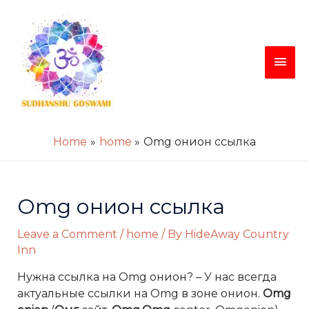
Skip
Main
to
content
Men
Home
home
Omg онион ссылка
Post
navigation
Omg онион ссылка
Leave a Comment
/
home
/ By
HideAway Country
Inn
Нужна ссылка на Omg онион? – У нас всегда
актуальные ссылки на Omg в зоне онион.
Omg