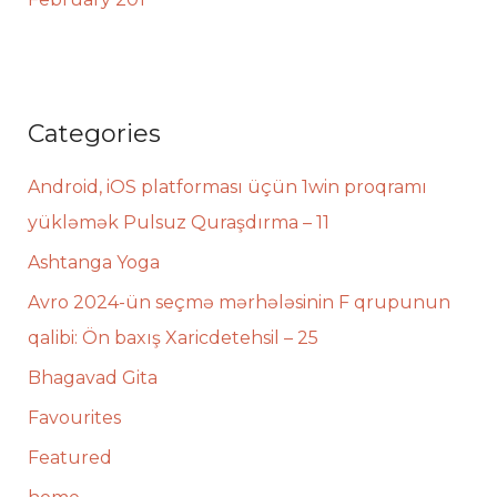
Categories
Android, iOS platforması üçün 1win proqramı
yükləmək Pulsuz Quraşdırma – 11
Ashtanga Yoga
Avro 2024-ün seçmə mərhələsinin F qrupunun
qalibi: Ön baxış Xaricdetehsil – 25
Bhagavad Gita
Favourites
Featured