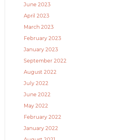
June 2023
April 2023
March 2023
February 2023
January 2023
September 2022
August 2022
July 2022
June 2022
May 2022
February 2022
January 2022
August 2021