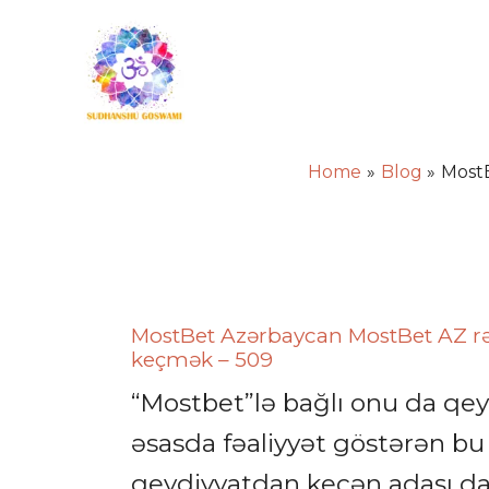
Skip
to
content
Home
Blog
MostB
MostBet Azərbaycan MostBet AZ rə
keçmək – 509
“Mostbet”lə bağlı onu da qe
əsasda fəaliyyət göstərən bu 
qeydiyyatdan keçən adaşı da 