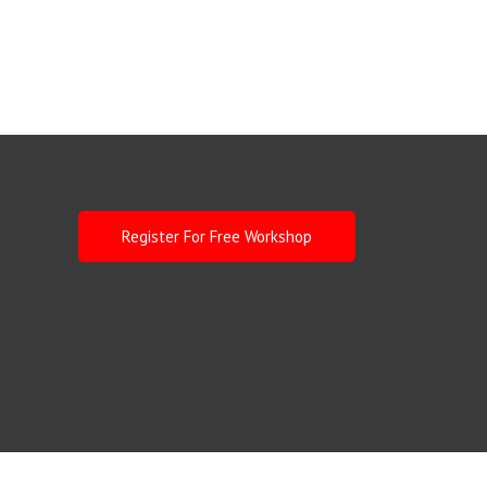
Register For Free Workshop