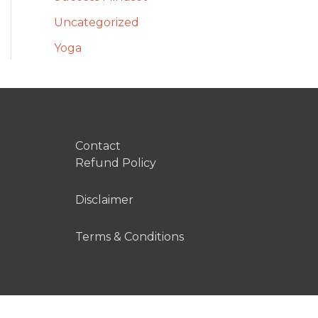
Uncategorized
Yoga
Contact
Refund Policy
Disclaimer
Terms & Conditions