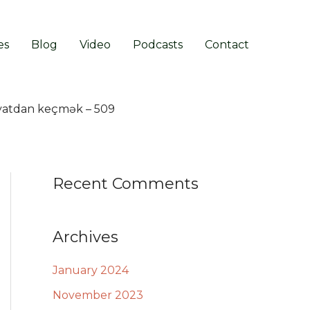
es
Blog
Video
Podcasts
Contact
yyatdan keçmək – 509
Recent Comments
Archives
January 2024
November 2023